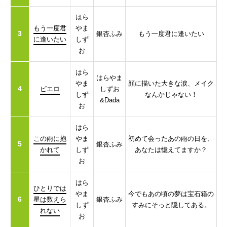
はら
もう一度君
やま
3
銀杏ふみ
もう一度君に逢いたい
に逢いたい
しず
お
はら
はらやま
やま
顔に描いた大きな涙、メイク
4
ピエロ
しずお
しず
なんかじゃない！
&Dada
お
はら
この雨に抱
やま
初めて会ったあの雨の日を、
5
銀杏ふみ
かれて
しず
あなたは憶えてますか？
お
はら
ひとりでは
やま
今でもあの頃の夢は宝石箱の
6
星は数えら
銀杏ふみ
しず
すみにそっと隠してある。
れない
お