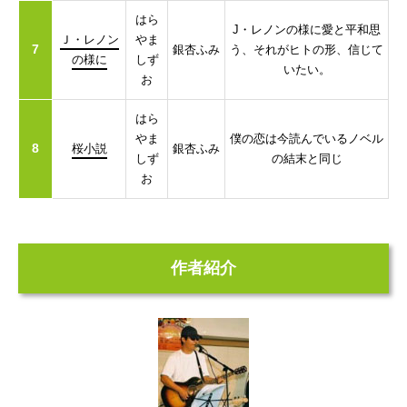
はら
J・レノンの様に愛と平和思
Ｊ・レノン
やま
7
銀杏ふみ
う、それがヒトの形、信じて
の様に
しず
いたい。
お
はら
やま
僕の恋は今読んでいるノベル
8
桜小説
銀杏ふみ
しず
の結末と同じ
お
作者紹介