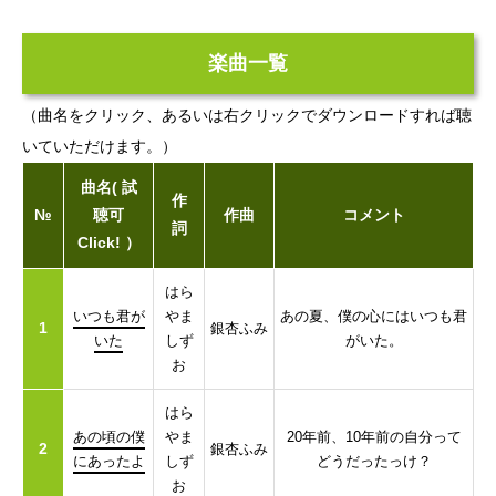
楽曲一覧
（曲名をクリック、あるいは右クリックでダウンロードすれば聴
いていただけます。）
曲名( 試
作
№
聴可
作曲
コメント
詞
Click! ）
はら
いつも君が
やま
あの夏、僕の心にはいつも君
1
銀杏ふみ
いた
しず
がいた。
お
はら
あの頃の僕
やま
20年前、10年前の自分って
2
銀杏ふみ
にあったよ
しず
どうだったっけ？
お