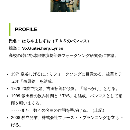
PROFILE
氏名： はらやましずお（ＴＡＳのバンマス）
担当： Vo,Guiter,harp,Lyrics
高校の時に野球部兼演劇部兼フォークソング研究会に在籍。
197* 泉谷しげるによりフォークソングに目覚める。後輩とデ
ュオ「泉原鈴」を結成。
1978 20歳で突如、吉田拓郎に傾倒。「追っかけ」となる。
1999 飯田橋の飲み仲間と「TAS」を結成。バンマスとして拓
郎を唄いまくる。
･････また、数々の名曲の作詞を手がける。（上記）
2008 独立開業、株式会社ファースト・プランニングを立ち上
げる。